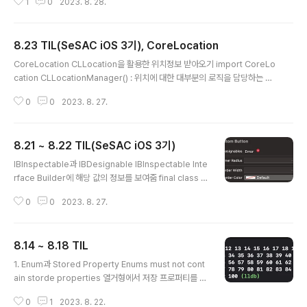
1
0
2023. 8. 28.
ype Parameters로 플레이스 홀더와 같은 역할을 함. 타
입의 종류는 알려주지 않지만 특정한 타입이라는 것은 알
려줌. T가 아닌 다른 문자열을 작성해도 되지만, 일반적으
8.23 TIL(SeSAC iOS 3기), CoreLocation
로는 UpperCased 또는 T, U 등을 사용함. 🔥 만약 함수
글 내용
를 오버로딩하는데 제네릭을 사용한 경우, 제네릭으로 구
CoreLocation CLLocation을 활용한 위치정보 받아오기 import CoreLo
현한 함수보다 타입이 명확한 함수가 우선순위가 더 높다.
cation CLLocationManager() : 위치에 대한 대부분의 로직을 담당하는 매
🔥 프로토콜에서 제네릭을 사용하려면 associated typ
니저 객체를 생성. CLLocationManagerDelegate 프로토콜 채택 및 기능
e 을 사용해야 한다. protocol GenericExample { as
0
0
2023. 8. 27.
구현. didUpdateLocations: 사용자의 위치를 성공적으로 가져온 경우, 위치
sociatedtype T var variable:..
업데이트 시점마다 호출됨. didFailWithError: 사용자의 위치를 가져오지 못
한 경우. locationManagerDidChangeAuthorization: 사용자의 권한 상
8.21 ~ 8.22 TIL(SeSAC iOS 3기)
태가 바뀌면 알려줌(iOS14+, 14 이전은 didChangeAuthorization) locati
글 내용
onManager.delegate = self: 위치 프로토콜 de..
IBInspectable과 IBDesignable IBInspectable Inte
rface Builder에 해당 값의 정보를 보여줌 final class C
ustomButton: UIButton { @IBInspectable var cor
0
0
2023. 8. 27.
nerRadius: CGFloat { get { return layer.cornerRa
dius } set { layer.cornerRadius = newValue } } } IB
Designable 컴파일 타임에 InterfaceBuilder에서 설
8.14 ~ 8.18 TIL
정한 속성이 스토리보드에 반영 import UIKit @IBDesi
글 내용
gnable final class CustomButton: UIButton { @IBI
1. Enum과 Stored Property Enums must not cont
nspectable var cornerRadius: CGFloat { ge..
ain storde properties 열거형에서 저장 프로퍼티를 선
언할 경우 다음과 같은 에러가 발생한다. 열거형은 컴파일
0
1
2023. 8. 22.
타임에 로드되므로 인스턴스를 생성할 수 없기 때문에, 저