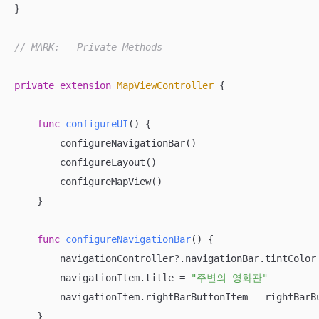
}

// MARK: - Private Methods
private
extension
MapViewController
{

func
configureUI
()
 {

        configureNavigationBar()

        configureLayout()

        configureMapView()

    }

func
configureNavigationBar
()
 {

        navigationController
?
.navigationBar.tintColor
        navigationItem.title 
=
"주변의 영화관"
        navigationItem.rightBarButtonItem 
=
 rightBarBu
    }
