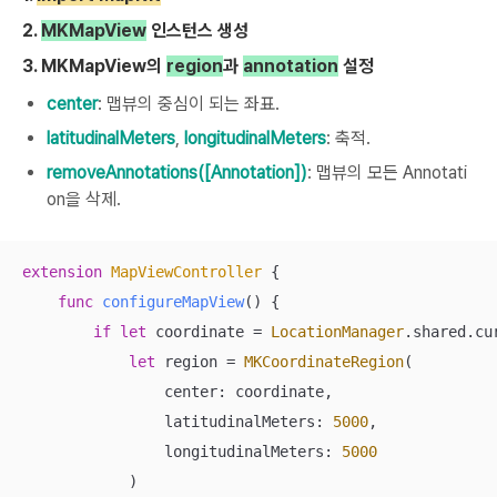
2.
MKMapView
인스턴스 생성
3. MKMapView의
region
과
annotation
설정
center
: 맵뷰의 중심이 되는 좌표.
latitudinalMeters
,
longitudinalMeters
: 축적.
removeAnnotations([Annotation])
: 맵뷰의 모든 Annotati
on을 삭제.
extension
MapViewController
{

func
configureMapView
()
 {

if
let
 coordinate 
=
LocationManager
.shared.cu
let
 region 
=
MKCoordinateRegion
(

                center: coordinate,

                latitudinalMeters: 
5000
,

                longitudinalMeters: 
5000
            )
