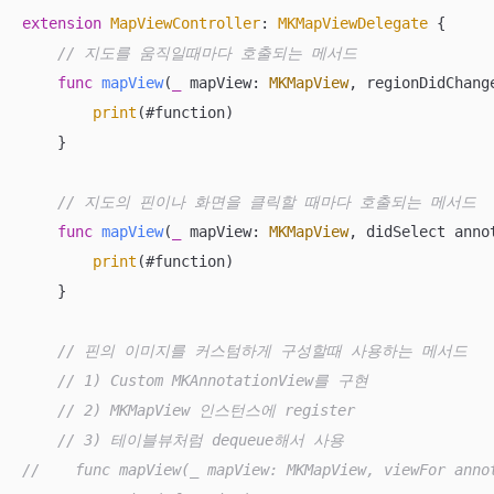
extension
MapViewController
: 
MKMapViewDelegate
{

// 지도를 움직일때마다 호출되는 메서드
func
mapView
(
_
mapView
: 
MKMapView
, 
regionDidChang
print
(#function)

    }

// 지도의 핀이나 화면을 클릭할 때마다 호출되는 메서드
func
mapView
(
_
mapView
: 
MKMapView
, 
didSelect
anno
print
(#function)

    }

// 핀의 이미지를 커스텀하게 구성할때 사용하는 메서드
// 1) Custom MKAnnotationView를 구현
// 2) MKMapView 인스턴스에 register
// 3) 테이블뷰처럼 dequeue해서 사용
//    func mapView(_ mapView: MKMapView, viewFor anno