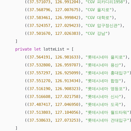
        ((
37.571073
, 
126.991204
), 
"CGV 피카디리1958"
),

        ((
37.568796
, 
127.007675
), 
"CGV 을지로"
),

        ((
37.583461
, 
126.999842
), 
"CGV 대학로"
),

        ((
37.524357
, 
127.029423
), 
"CGV 압구정신관"
),

        ((
37.501670
, 
127.026383
), 
"CGV 강남"
)

    ]

private
let
 lotteList 
=
 [

        ((
37.564191
, 
126.981633
), 
"롯데시네마 을지로"
),

        ((
37.532800
, 
126.959707
), 
"롯데시네마 용산"
),

        ((
37.557297
, 
126.925099
), 
"롯데시네마 홍대입구"
)
        ((
37.551270
, 
126.913434
), 
"롯데시네마 합정"
),

        ((
37.516190
, 
126.908323
), 
"롯데시네마 영등포"
),

        ((
37.516608
, 
127.021758
), 
"롯데시네마 신사"
),

        ((
37.487417
, 
127.046950
), 
"롯데시네마 도곡"
),

        ((
37.513803
, 
127.104056
), 
"롯데시네마 월드타워"
)
        ((
37.538633
, 
127.073253
), 
"롯데시네마 건대입구"
)
    ]
