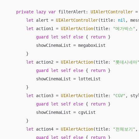
private
lazy
var
 filterAlert: 
UIAlertController
=
let
 alert 
=
UIAlertController
(title: 
nil
, mes
let
 action1 
=
UIAlertAction
(title: 
"메가박스"
,
guard
let
self
else
 { 
return
 }

            showCinemaList 
=
 megaboxList

        }

let
 action2 
=
UIAlertAction
(title: 
"롯데시네마
guard
let
self
else
 { 
return
 }

            showCinemaList 
=
 lotteList

        }

let
 action3 
=
UIAlertAction
(title: 
"CGV"
, sty
guard
let
self
else
 { 
return
 }

            showCinemaList 
=
 cgvList

        }

let
 action4 
=
UIAlertAction
(title: 
"전체보기"
,
guard
let
self
else
 { 
return
 }
