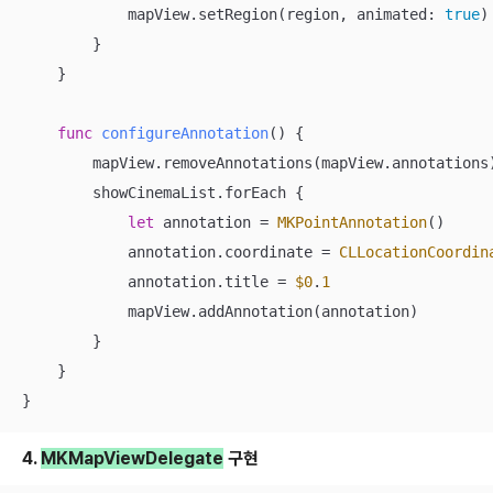
            mapView.setRegion(region, animated: 
true
)

        }

    }

func
configureAnnotation
()
 {

        mapView.removeAnnotations(mapView.annotations)
        showCinemaList.forEach {

let
 annotation 
=
MKPointAnnotation
()

            annotation.coordinate 
=
CLLocationCoordin
            annotation.title 
=
$0
.
1
            mapView.addAnnotation(annotation)

        }

    }

}
4.
MKMapViewDelegate
구현