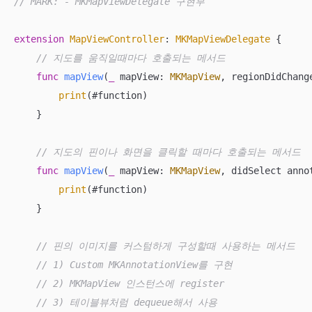
// MARK: - MKMapViewDelegate 구현부
extension
MapViewController
: 
MKMapViewDelegate
{

// 지도를 움직일때마다 호출되는 메서드
func
mapView
(
_
mapView
: 
MKMapView
, 
regionDidChang
print
(#function)

    }

// 지도의 핀이나 화면을 클릭할 때마다 호출되는 메서드
func
mapView
(
_
mapView
: 
MKMapView
, 
didSelect
anno
print
(#function)

    }

// 핀의 이미지를 커스텀하게 구성할때 사용하는 메서드
// 1) Custom MKAnnotationView를 구현
// 2) MKMapView 인스턴스에 register
// 3) 테이블뷰처럼 dequeue해서 사용