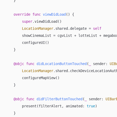
    }

override
func
viewDidLoad
()
 {

super
.viewDidLoad()

LocationManager
.shared.delegate 
=
self
        showCinemaList 
=
 cgvList 
+
 lotteList 
+
 megabox
        configureUI()

    }

@objc
func
didLocationButtonTouched
(
_
sender
: 
UIB
LocationManager
.shared.checkDeviceLocationAuth
        configureMapView()

    }

@objc
func
didFilterButtonTouched
(
_
sender
: 
UIBar
        present(filterAlert, animated: 
true
)

    }
