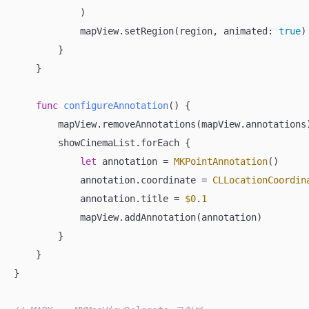
            )

            mapView.setRegion(region, animated: 
true
)

        }

    }

func
configureAnnotation
()
 {

        mapView.removeAnnotations(mapView.annotations)
        showCinemaList.forEach {

let
 annotation 
=
MKPointAnnotation
()

            annotation.coordinate 
=
CLLocationCoordin
            annotation.title 
=
$0
.
1
            mapView.addAnnotation(annotation)

        }

    }

}
