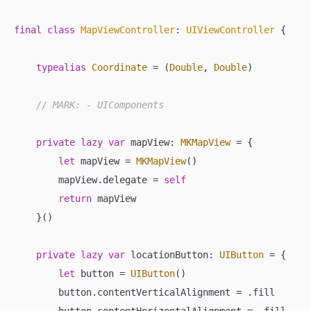
final
class
MapViewController
: 
UIViewController
{

typealias
Coordinate
=
 (
Double
, 
Double
)

// MARK: - UIComponents
private
lazy
var
 mapView: 
MKMapView
=
 {

let
 mapView 
=
MKMapView
()

        mapView.delegate 
=
self
return
 mapView

    }()

private
lazy
var
 locationButton: 
UIButton
=
 {

let
 button 
=
UIButton
()

        button.contentVerticalAlignment 
=
 .fill

        button.contentHorizontalAlignment 
=
 .fill
