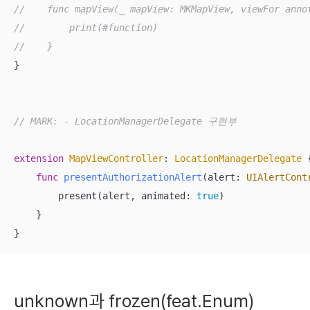
//    func mapView(_ mapView: MKMapView, viewFor anno
//        print(#function)
//    }
}

// MARK: - LocationManagerDelegate 구현부
extension
MapViewController
: 
LocationManagerDelegate
{
func
presentAuthorizationAlert
(
alert
: 
UIAlertCont
        present(alert, animated: 
true
)

    }

}
unknown과 frozen(feat.Enum)