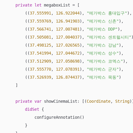
private
let
 megaboxList 
=
 [

        ((
37.555991
, 
126.922044
), 
"메가박스 홍대입구"
),

        ((
37.559769
, 
126.941903
), 
"메가박스 신촌"
),

        ((
37.566741
, 
127.007481
), 
"메가박스 DDP"
),

        ((
37.505081
, 
127.004037
), 
"메가박스 센트럴시티"
)
        ((
37.498125
, 
127.026565
), 
"메가박스 강남"
),

        ((
37.541994
, 
127.044672
), 
"메가박스 성수"
),

        ((
37.512909
, 
127.058698
), 
"메가박스 코엑스"
),

        ((
37.555770
, 
127.078391
), 
"메가박스 군자"
),

        ((
37.526939
, 
126.874437
), 
"메가박스 목동"
)

    ]

private
var
 showCinemaList: [(
Coordinate
, 
String
)
didSet
 {

            configureAnnotation()

        }
