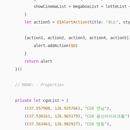
            showCinemaList 
=
 megaboxList 
+
 lotteList 
        }

let
 action5 
=
UIAlertAction
(title: 
"취소"
, sty
        [action1, action2, action3, action4, action5].
            alert.addAction(
$0
)

        }

return
 alert

    }()

// MARK: - Properties
private
let
 cgvList 
=
 [

        ((
37.557908
, 
126.925766
), 
"CGV 연남"
),

        ((
37.530161
, 
126.965179
), 
"CGV 용산아이파크몰"
)
        ((
37.563463
, 
126.982927
), 
"CGV 명동"
),
