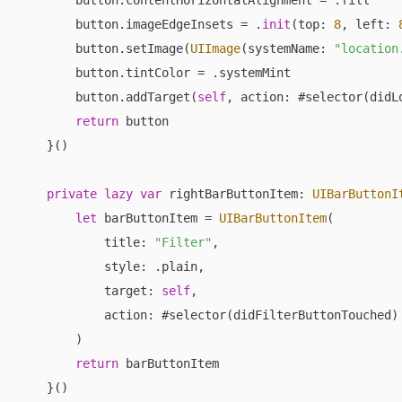
        button.imageEdgeInsets 
=
 .
init
(top: 
8
, left: 
        button.setImage(
UIImage
(systemName: 
"location
        button.tintColor 
=
 .systemMint

        button.addTarget(
self
, action: #selector(didL
return
 button

    }()

private
lazy
var
 rightBarButtonItem: 
UIBarButtonI
let
 barButtonItem 
=
UIBarButtonItem
(

            title: 
"Filter"
,

            style: .plain,

            target: 
self
,

            action: #selector(didFilterButtonTouched)

        )

return
 barButtonItem

    }()
