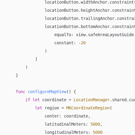
                locationButton.widthAnchor.constraint
                locationButton.heightAnchor.constraint
                locationButton.trailingAnchor.constra
                locationButton.bottomAnchor.constraint
                    equalTo: view.safeAreaLayoutGuide.
                    constant: 
-
20
                )

            ]

        )

    }

func
configureMapView
()
 {

if
let
 coordinate 
=
LocationManager
.shared.cu
let
 region 
=
MKCoordinateRegion
(

                center: coordinate,

                latitudinalMeters: 
5000
,

                longitudinalMeters: 
5000