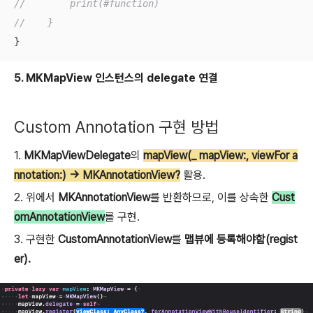
//        print(#function)
//    }
}
5. MKMapView 인스턴스의 delegate 연결
Custom Annotation 구현 방법
1.
MKMapViewDelegate
의
mapView(_ mapView:, viewFor a
nnotation
:)
-> MKAnnotationView?
활용.
2. 위에서
MKAnnotationView
를 반환하므로, 이를 상속한
Cust
omAnnotationView
를 구현.
3. 구현한
CustomAnnotationView
를
맵뷰에 등록해야함(regist
er).