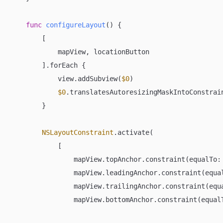
func
configureLayout
()
 {

        [

            mapView, locationButton

        ].forEach {

            view.addSubview(
$0
)

$0
.translatesAutoresizingMaskIntoConstrai
        }

NSLayoutConstraint
.activate(

            [

                mapView.topAnchor.constraint(equalTo: 
                mapView.leadingAnchor.constraint(equal
                mapView.trailingAnchor.constraint(equa
                mapView.bottomAnchor.constraint(equalT